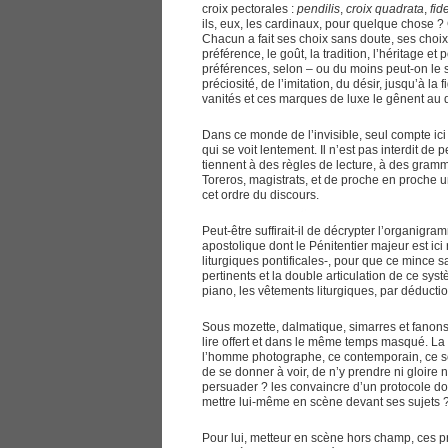
croix pectorales :
pendilis
,
croix
quadrata
,
fid
ils, eux, les cardinaux, pour quelque chose 
Chacun a fait ses choix sans doute, ses choix 
préférence, le goût, la tradition, l’héritage 
préférences, selon – ou du moins peut-on le s
préciosité, de l’imitation, du désir, jusqu’à la 
vanités et ces marques de luxe le gênent au 
Dans ce monde de l’invisible, seul compte ici
qui se voit lentement. Il n’est pas interdit d
tiennent à des règles de lecture, à des gramm
Toreros, magistrats, et de proche en proche u
cet ordre du discours.
Peut-être suffirait-il de décrypter l’organigra
apostolique dont le Pénitentier majeur est ici
liturgiques pontificales-, pour que ce mince sav
pertinents et la double articulation de ce sys
piano, les vêtements liturgiques, par déducti
Sous mozette, dalmatique, simarres et fanons,
lire offert et dans le même temps masqué. La 
l’homme photographe, ce contemporain, ce sem
de se donner à voir, de n’y prendre ni gloire 
persuader ? les convaincre d’un protocole dont
mettre lui-même en scène devant ses sujets 
Pour lui, metteur en scène hors champ, ces pré