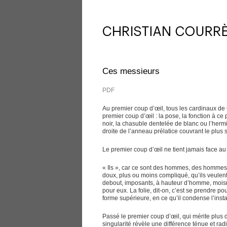
Ces messieurs
PDF
Au premier coup d’œil, tous les cardinaux de 
premier coup d’œil : la pose, la fonction à ce p
noir, la chasuble dentelée de blanc ou l’herm
droite de l’anneau prélatice couvrant le plus
Le premier coup d’œil ne tient jamais face au
« Ils », car ce sont des hommes, des hommes 
doux, plus ou moins compliqué, qu’ils veulent 
debout, imposants, à hauteur d’homme, moisn b
pour eux. La folie, dit-on, c’est se prendre pou
forme supérieure, en ce qu’il condense l’inst
Passé le premier coup d’œil, qui mérite plus
singularité révèle une différence ténue et rad