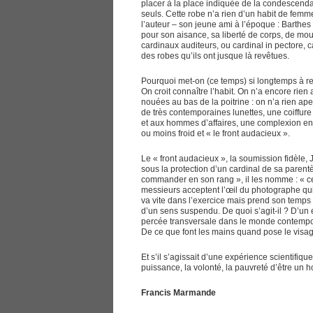
placer à la place indiquée de la condescendan
seuls. Cette robe n’a rien d’un habit de fem
l’auteur – son jeune ami à l’époque : Barthes
pour son aisance, sa liberté de corps, de mou
cardinaux auditeurs, ou cardinal in pectore, 
des robes qu’ils ont jusque là revêtues.
Pourquoi met-on (ce temps) si longtemps à r
On croit connaître l’habit. On n’a encore rien
nouées au bas de la poitrine : on n’a rien ap
de très contemporaines lunettes, une coiffure
et aux hommes d’affaires, une complexion en r
ou moins froid et « le front audacieux ».
Le « front audacieux », la soumission fidèle
sous la protection d’un cardinal de sa parentèl
commander en son rang », il les nomme : « ce
messieurs acceptent l’œil du photographe qui en
va vite dans l’exercice mais prend son temps 
d’un sens suspendu. De quoi s’agit-il ? D’un 
percée transversale dans le monde contempor
De ce que font les mains quand pose le visa
Et s’il s’agissait d’une expérience scientifiqu
puissance, la volonté, la pauvreté d’être un
Francis Marmande