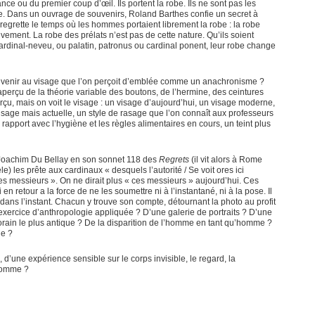
ce ou du premier coup d’œil. Ils portent la robe. Ils ne sont pas les
me. Dans un ouvrage de souvenirs, Roland Barthes confie un secret à
 regrette le temps où les hommes portaient librement la robe : la robe
vement. La robe des prélats n’est pas de cette nature. Qu’ils soient
cardinal-neveu, ou palatin, patronus ou cardinal ponent, leur robe change
evenir au visage que l’on perçoit d’emblée comme un anachronisme ?
 aperçu de la théorie variable des boutons, de l’hermine, des ceintures
erçu, mais on voit le visage : un visage d’aujourd’hui, un visage moderne,
 sage mais actuelle, un style de rasage que l’on connaît aux professeurs
apport avec l’hygiène et les règles alimentaires en cours, un teint plus
, Joachim Du Bellay en son sonnet 118 des
Regrets
(il vit alors à Rome
e) les prête aux cardinaux « desquels l’autorité / Se voit ores ici
s messieurs ». On ne dirait plus « ces messieurs » aujourd’hui. Ces
 retour a la force de ne les soumettre ni à l’instantané, ni à la pose. Il
dans l’instant. Chacun y trouve son compte, détournant la photo au profit
exercice d’anthropologie appliquée ? D’une galerie de portraits ? D’une
ain le plus antique ? De la disparition de l’homme en tant qu’homme ?
ge ?
e, d’une expérience sensible sur le corps invisible, le regard, la
 homme ?