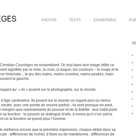
PHOTOS
TEXTS
EXHIBITIONS
PUB
S
Christian Courrèges se ressemblent. Or, tout dans leur image défie ce
oint signifiée par la mise, la croix, la bague, les couleurs – le rouge et le
ine hivernale -, le jeu des mains, mains croisées, mains posées, main
 souvent la gauche.
 regard qu’ « ils » posent sur le photographe, sur le monde.
d’âge cardinalice. Ils posent sur le monde un regard plus ou moins
neutre, avec une pointe de sourire parfois ; ils sont presque en pied,
ergers que représentants du pouvoir et de la fidélité : leur habit parle
r sa fonction : le pouvoir se distingue d’elle, à moins qu’il n’en soit la
ant où la fonction se prend pour l’homme.
 de méfiance encore que la première impression, chaque détail dans sa
icale : différences de rochet, d’étole ou de mantelonne ; différences de