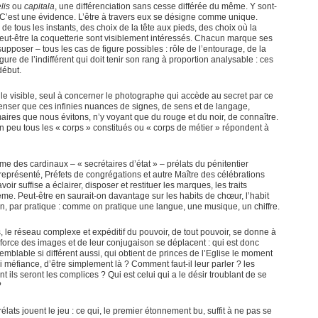
elis
ou
capitala
, une différenciation sans cesse différée du même. Y sont-
? C’est une évidence. L’être à travers eux se désigne comme unique.
de tous les instants, des choix de la tête aux pieds, des choix où la
et peut-être la coquetterie sont visiblement intéressés. Chacun marque ses
upposer – tous les cas de figure possibles : rôle de l’entourage, de la
figure de l’indifférent qui doit tenir son rang à proportion analysable : ces
début.
 le visible, seul à concerner le photographe qui accède au secret par ce
e penser que ces infinies nuances de signes, de sens et de langage,
aires que nous évitons, n’y voyant que du rouge et du noir, de connaître.
n peu tous les « corps » constitués ou « corps de métier » répondent à
mme des cardinaux – « secrétaires d’état » – prélats du pénitentier
 représenté, Préfets de congrégations et autre Maître des célébrations
oir suffise a éclairer, disposer et restituer les marques, les traits
tème. Peut-être en saurait-on davantage sur les habits de chœur, l’habit
on, par pratique : comme on pratique une langue, une musique, un chiffre.
 le réseau complexe et expéditif du pouvoir, de tout pouvoir, se donne à
force des images et de leur conjugaison se déplacent : qui est donc
blable si différent aussi, qui obtient de princes de l’Eglise le moment
ni méfiance, d’être simplement là ? Comment faut-il leur parler ? les
 ils seront les complices ? Qui est celui qui a le désir troublant de se
?
lats jouent le jeu : ce qui, le premier étonnement bu, suffit à ne pas se