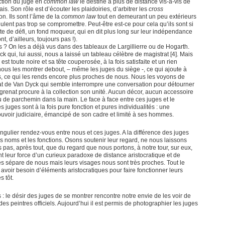
nction du juge en
common law
le destine à plus de distance vis-à-vis de
s. Son rôle est d’écouter les plaidoiries, d’arbitrer les
cross
on. Ils sont l’âme de la
common law
tout en demeurant un peu extérieurs
eulent pas trop se compromettre. Peut-être est-ce pour cela qu’ils sont si
e de défi, un fond moqueur, qui en dit plus long sur leur indépendance
t, d’ailleurs, toujours pas !).
rs ? On les a déjà vus dans des tableaux de Largillierre ou de Hogarth.
ck qui, lui aussi, nous a laissé un tableau célèbre de magistrat [4]. Mais
st toute noire et sa tête couperosée, à la fois satisfaite et un rien
e nous les montrer debout, – même les juges du siège -, ce qui ajoute à
ds, ce qui les rends encore plus proches de nous. Nous les voyons de
rat de Van Dyck qui semble interrompre une conversation pour détourner
grenat procure à la collection son unité. Aucun décor, aucun accessoire
ou de parchemin dans la main. Le face à face entre ces juges et le
 juges sont à la fois pure fonction et pures individualités : une
voir judiciaire, émancipé de son cadre et limité à ses hommes.
ngulier rendez-vous entre nous et ces juges. A la différence des juges
es noms et les fonctions. Osons soutenir leur regard, ne nous laissons
ls pas, après tout, que du regard que nous portons, à notre tour, sur eux,
nt leur force d’un curieux paradoxe de distance aristocratique et de
es sépare de nous mais leurs visages nous sont très proches. Tout le
avoir besoin d’éléments aristocratiques pour faire fonctionner leurs
s tôt.
 : le désir des juges de se montrer rencontre notre envie de les voir de
es peintres officiels. Aujourd’hui il est permis de photographier les juges