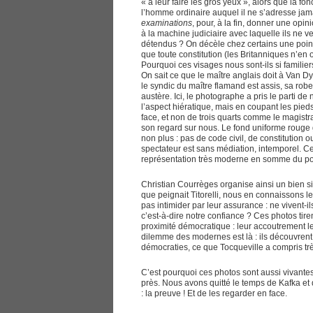
« à leur faire les gros yeux », alors que la fo
l’homme ordinaire auquel il ne s’adresse jamai
examinations
, pour, à la fin, donner une opini
à la machine judiciaire avec laquelle ils ne v
détendus ? On décèle chez certains une point
que toute constitution (les Britanniques n’en on
Pourquoi ces visages nous sont-ils si familie
On sait ce que le maître anglais doit à Van Dy
le syndic du maître flamand est assis, sa robe e
austère. Ici, le photographe a pris le parti d
l’aspect hiératique, mais en coupant les pie
face, et non de trois quarts comme le magist
son regard sur nous. Le fond uniforme rouge 
non plus : pas de code civil, de constitution 
spectateur est sans médiation, intemporel. Ces
représentation très moderne en somme du pou
Christian Courrèges organise ainsi un bien si
que peignait Titorelli, nous en connaissons l
pas intimider par leur assurance : ne vivent-i
c’est-à-dire notre confiance ? Ces photos tire
proximité démocratique : leur accoutrement l
dilemme des modernes est là : ils découvrent 
démocraties, ce que Tocqueville a compris trè
C’est pourquoi ces photos sont aussi vivantes
près. Nous avons quitté le temps de Kafka et d
: la preuve ! Et de les regarder en face.