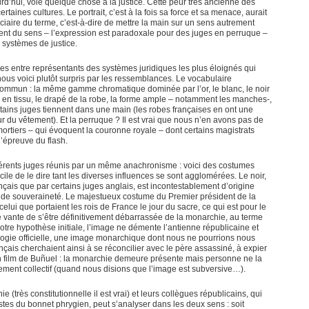
urd’hui, vole quelque chose à la justice. Cette peur très ancienne des
rtaines cultures. Le portrait, c’est à la fois sa force et sa menace, aurait
iciaire du terme, c’est-à-dire de mettre la main sur un sens autrement
ent du sens – l’expression est paradoxale pour des juges en perruque –
 systèmes de justice.
es entre représentants des systèmes juridiques les plus éloignés qui
 nous voici plutôt surpris par les ressemblances. Le vocabulaire
ommun : la même gamme chromatique dominée par l’or, le blanc, le noir
ou en tissu, le drapé de la robe, la forme ample – notamment les manches-,
certains juges tiennent dans une main (les robes françaises en ont une
ur du vêtement). Et la perruque ? Il est vrai que nous n’en avons pas de
rtiers – qui évoquent la couronne royale – dont certains magistrats
l’épreuve du flash.
férents juges réunis par un même anachronisme : voici des costumes
icile de le dire tant les diverses influences se sont agglomérées. Le noir,
nçais que par certains juges anglais, est incontestablement d’origine
but de souveraineté. Le majestueux costume du Premier président de la
lui que portaient les rois de France le jour du sacre, ce qui est pour le
vante de s’être définitivement débarrassée de la monarchie, au terme
notre hypothèse initiale, l’image ne démente l’antienne républicaine et
ologie officielle, une image monarchique dont nous ne pourrions nous
nçais cherchaient ainsi à se réconcilier avec le père assassiné, à expier
un film de Buñuel : la monarchie demeure présente mais personne ne la
glement collectif (quand nous disions que l’image est subversive…).
 (très constitutionnelle il est vrai) et leurs collègues républicains, qui
tes du bonnet phrygien, peut s’analyser dans les deux sens : soit