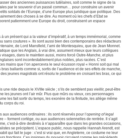
asser des anciennes puissances tutélaires, soit comme le signe de la
onales par le souvenir d’un passé commun… pour construire un avenir
tits soldats de l’Europe, d’une Europe plus juridique que politique. Des
sairement des choses à se dire. Au moment où les chefs d’Etat se
laborent patiemment une Europe du droit, construisent un espace
 à un présent qui a la valeur d’impératif, à un temps immémorial, comme
issu sans coutures ». Ils sont aussi bien des contemporains des rédacteurs
centenaire, de Lord Mansfield, l’ami de Montesquieu, que de Jean Monnet.
cratique que les Anglais, à vrai dire, assument mieux que leurs collègues
s visages, dans le maintien aussi, moins forcé Outre-Manche, et plus
glaises sont incontestablement plus nobles, plus racées. C’est
e ces mains que l’on apercevra le seul écusson royal « Honni soit qui mal
s bras ballants comme si, sortis de l’audience et de ses effets de manche,
 des jeunes magistrats ont résolu le problème en croisant les bras, ce qui
 une ride depuis le XVIIIe siècle ; s’ils de semblent pas vieillir, peut-être
ême les jeunes ont l’air mûr. Plus que mûrs ou vieux, ces personnages
stume les fait sortir du temps, les exonère de la finitude, les allège même
du corps du roi.
 aux audiences ordinaires : ils sont réservés pour l’
opening of legal
re – forment cortège, ou aux audiences solennelles de rentrée. Il s’agit
me, c’est-à-dire destinés à n’apparaître que dans les grandes occasions,
alistes se précipitent. L’espace public, nous rappelle Hannah Arendt, est
abit qui fait le juge : c’est si vrai que, en Angleterre, ce costume ne leur
 leurs fonctions. Ces insignes du pouvoir circulent comme les précédents