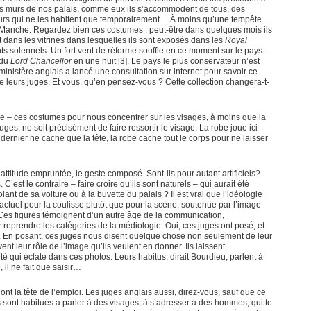
 des murs de nos palais, comme eux ils s’accommodent de tous, des
rs qui ne les habitent que temporairement… À moins qu’une tempête
e-Manche. Regardez bien ces costumes : peut-être dans quelques mois ils
t dans les vitrines dans lesquelles ils sont exposés dans les
Royal
 solennels. Un fort vent de réforme souffle en ce moment sur le pays –
 du
Lord Chancellor
en une nuit [3]. Le pays le plus conservateur n’est
inistère anglais a lancé une consultation sur internet pour savoir ce
 leurs juges. Et vous, qu’en pensez-vous ? Cette collection changera-t-
ble – ces costumes pour nous concentrer sur les visages, à moins que la
juges, ne soit précisément de faire ressortir le visage. La robe joue ici
ernier ne cache que la tête, la robe cache tout le corps pour ne laisser
’attitude empruntée, le geste composé. Sont-ils pour autant artificiels?
est le contraire – faire croire qu’ils sont naturels – qui aurait été
ant de sa voiture ou à la buvette du palais ? Il est vrai que l’idéologie
t actuel pour la coulisse plutôt que pour la scène, soutenue par l’image
. Ces figures témoignent d’un autre âge de la communication,
ur reprendre les catégories de la médiologie. Oui, ces juges ont posé, et
nt. En posant, ces juges nous disent quelque chose non seulement de leur
vent leur rôle de l’image qu’ils veulent en donner. Ils laissent
ité qui éclate dans ces photos. Leurs habitus, dirait Bourdieu, parlent à
 il ne fait que saisir…
ont la tête de l’emploi. Les juges anglais aussi, direz-vous, sauf que ce
 sont habitués à parler à des visages, à s’adresser à des hommes, quitte