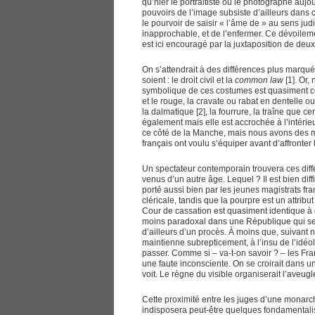
qu’hier le portraitiste ou le photographe aujo
pouvoirs de l’image subsiste d’ailleurs dans ce
le pourvoir de saisir « l’âme de » au sens jud
inapprochable, et de l’enfermer. Ce dévoilem
est ici encouragé par la juxtaposition de deux
On s’attendrait à des différences plus marqué
soient : le droit civil et la
common law
[1]. Or,
symbolique de ces costumes est quasiment c
et le rouge, la cravate ou rabat en dentelle 
la dalmatique [2], la fourrure, la traîne que 
également mais elle est accrochée à l’intérie
ce côté de la Manche, mais nous avons des mo
français ont voulu s’équiper avant d’affronter 
Un spectateur contemporain trouvera ces dif
venus d’un autre âge. Lequel ? Il est bien diff
porté aussi bien par les jeunes magistrats fra
cléricale, tandis que la pourpre est un attri
Cour de cassation est quasiment identique à ce
moins paradoxal dans une République qui se 
d’ailleurs d’un procès. À moins que, suivant 
maintienne subrepticement, à l’insu de l’idé
passer. Comme si – va-t-on savoir ? – les Fra
une faute inconsciente. On se croirait dans 
voit. Le règne du visible organiserait l’aveu
Cette proximité entre les juges d’une monarchie
indisposera peut-être quelques fondamentalis