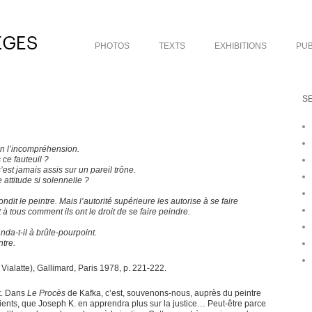
PHOTOS
TEXTS
EXHIBITIONS
PUB
S
n l’incompréhension.
 ce fauteuil ?
s’est jamais assis sur un pareil trône.
 attitude si solennelle ?
dit le peintre. Mais l’autorité supérieure les autorise à se faire
 à tous comment ils ont le droit de se faire peindre.
da-t-il à brûle-pourpoint.
ntre.
Vialatte), Gallimard, Paris 1978, p. 221-222.
t. Dans
Le Procès
de Kafka, c’est, souvenons-nous, auprès du peintre
 clients, que Joseph K. en apprendra plus sur la justice… Peut-être parce