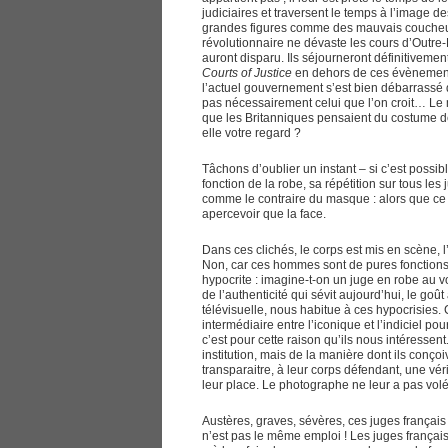
judiciaires et traversent le temps à l’image
grandes figures comme des mauvais coucheu
révolutionnaire ne dévaste les cours d’Outr
auront disparu. Ils séjourneront définitivemen
Courts of Justice
en dehors de ces évènements
l’actuel gouvernement s’est bien débarrassé
pas nécessairement celui que l’on croit… Le m
que les Britanniques pensaient du costume de
elle votre regard ?
Tâchons d’oublier un instant – si c’est possi
fonction de la robe, sa répétition sur tous les 
comme le contraire du masque : alors que ce d
apercevoir que la face.
Dans ces clichés, le corps est mis en scène, l
Non, car ces hommes sont de pures fonctions. C’
hypocrite : imagine-t-on un juge en robe au vol
de l’authenticité qui sévit aujourd’hui, le goû
télévisuelle, nous habitue à ces hypocrisies
intermédiaire entre l’iconique et l’indiciel po
c’est pour cette raison qu’ils nous intéresse
institution, mais de la manière dont ils conçoi
transparaitre, à leur corps défendant, une vér
leur place. Le photographe ne leur a pas volé,
Austères, graves, sévères, ces juges français 
n’est pas le même emploi ! Les juges français