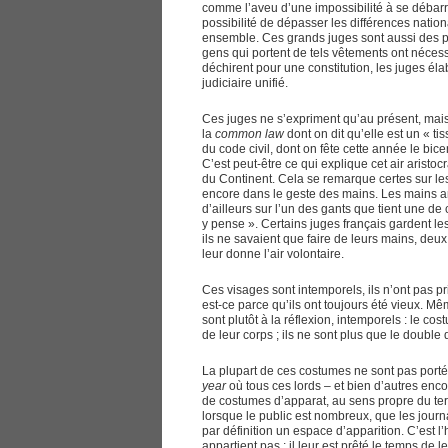
comme l’aveu d’une impossibilité à se débarr
possibilité de dépasser les différences nati
ensemble. Ces grands juges sont aussi des pe
gens qui portent de tels vêtements ont néces
déchirent pour une constitution, les juges é
judiciaire unifié.
Ces juges ne s’expriment qu’au présent, mais
la
common law
dont on dit qu’elle est un « t
du code civil, dont on fête cette année le bi
C’est peut-être ce qui explique cet air aristo
du Continent. Cela se remarque certes sur le
encore dans le geste des mains. Les mains an
d’ailleurs sur l’un des gants que tient une d
y pense ». Certains juges français gardent le
ils ne savaient que faire de leurs mains, deux
leur donne l’air volontaire.
Ces visages sont intemporels, ils n’ont pas pris
est-ce parce qu’ils ont toujours été vieux. M
sont plutôt à la réflexion, intemporels : le co
de leur corps ; ils ne sont plus que le double 
La plupart de ces costumes ne sont pas portés
year
où tous ces lords – et bien d’autres enco
de costumes d’apparat, au sens propre du ter
lorsque le public est nombreux, que les journ
par définition un espace d’apparition. C’est l’h
appartient pas ; il leur est prêté le temps de