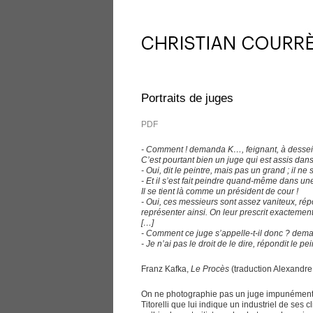
Portraits de juges
PDF
- Comment ! demanda K…, feignant, à dessei
C’est pourtant bien un juge qui est assis dans
- Oui, dit le peintre, mais pas un grand ; il ne 
- Et il s’est fait peindre quand-même dans une
Il se tient là comme un président de cour !
- Oui, ces messieurs sont assez vaniteux, répon
représenter ainsi. On leur prescrit exactement
[…]
- Comment ce juge s’appelle-t-il donc ? deman
- Je n’ai pas le droit de le dire, répondit le pei
Franz Kafka,
Le Procès
(traduction Alexandre 
On ne photographie pas un juge impunémen
Titorelli que lui indique un industriel de ses