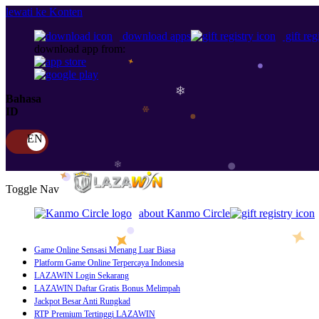
lewati ke Konten
download apps
gift reg
download app from:
Bahasa
ID
Toggle Nav
about Kanmo Circle
Game Online Sensasi Menang Luar Biasa
Platform Game Online Terpercaya Indonesia
LAZAWIN Login Sekarang
LAZAWIN Daftar Gratis Bonus Melimpah
Jackpot Besar Anti Rungkad
RTP Premium Tertinggi LAZAWIN