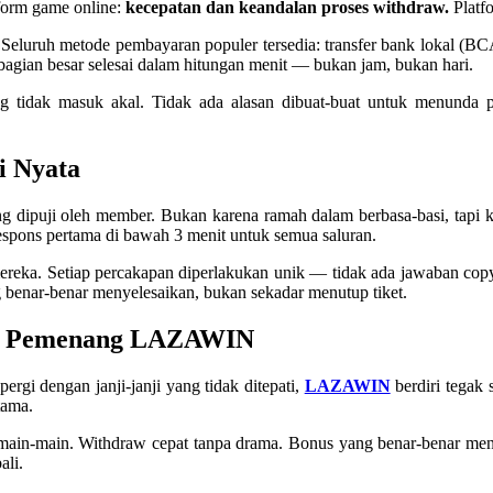
tform game online:
kecepatan dan keandalan proses withdraw.
Platfo
Seluruh metode pembayaran populer tersedia: transfer bank lokal (
bagian besar selesai dalam hitungan menit — bukan jam, bukan hari.
ang tidak masuk akal. Tidak ada alasan dibuat-buat untuk menun
i Nyata
 dipuji oleh member. Bukan karena ramah dalam berbasa-basi, tapi ka
respons pertama di bawah 3 menit untuk semua saluran.
a. Setiap percakapan diperlakukan unik — tidak ada jawaban copy-
benar-benar menyelesaikan, bukan sekadar menutup tiket.
an Pemenang LAZAWIN
rgi dengan janji-janji yang tidak ditepati,
LAZAWIN
berdiri tegak 
tama.
k main-main. Withdraw cepat tanpa drama. Bonus yang benar-benar me
ali.