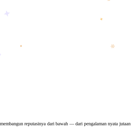
ru membangun reputasinya dari bawah — dari pengalaman nyata jutaan