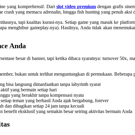
ine yang komprehensif. Dari
slot video premium
dengan grafis sinem
 crash yang memacu adrenalin, hingga fish hunting yang penuh aksi da
a, tapi kualitas kurasi-nya. Setiap game yang masuk ke platform ini 
eberapa menghibur gameplay-nya). Hasilnya, Anda tidak akan menemuk
nce Anda
ntase besar di banner, tapi ketika dibaca syaratnya: turnover 50x, m
er, bukan untuk terlihat menguntungkan di permukaan. Beberapa pen
g bisa langsung dimanfaatkan tanpa labyrinth syarat
tif yang bermain setiap hari
ggu yang berakhir tanpa kompensasi nyata
setiap teman yang berhasil Anda ajak bergabung, forever
 dan dibagikan setiap 24 jam tanpa kecuali
 benefit eksklusif yang semakin besar seiring aktivitas bermain Anda
tas