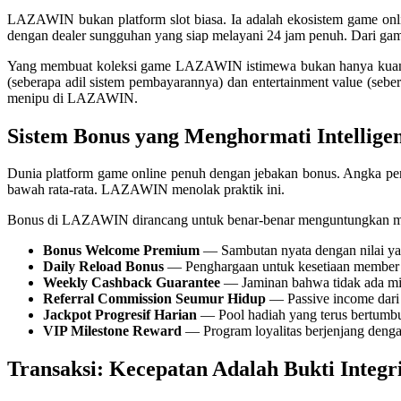
LAZAWIN bukan platform slot biasa. Ia adalah ekosistem game onl
dengan dealer sungguhan yang siap melayani 24 jam penuh. Dari game
Yang membuat koleksi game LAZAWIN istimewa bukan hanya kuantitasny
(seberapa adil sistem pembayarannya) dan entertainment value (s
menipu di LAZAWIN.
Sistem Bonus yang Menghormati Intellige
Dunia platform game online penuh dengan jebakan bonus. Angka perse
bawah rata-rata. LAZAWIN menolak praktik ini.
Bonus di LAZAWIN dirancang untuk benar-benar menguntungkan memb
Bonus Welcome Premium
— Sambutan nyata dengan nilai yan
Daily Reload Bonus
— Penghargaan untuk kesetiaan member ak
Weekly Cashback Guarantee
— Jaminan bahwa tidak ada min
Referral Commission Seumur Hidup
— Passive income dari 
Jackpot Progresif Harian
— Pool hadiah yang terus bertumbuh
VIP Milestone Reward
— Program loyalitas berjenjang dengan
Transaksi: Kecepatan Adalah Bukti Integri