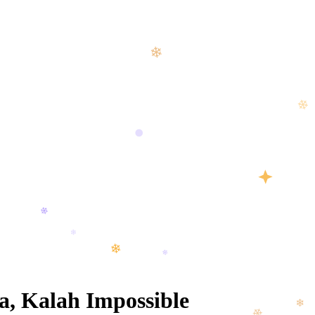
, Kalah Impossible