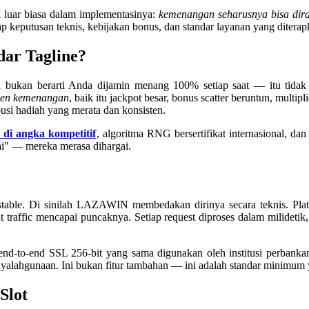
 luar biasa dalam implementasinya:
kemenangan seharusnya bisa dir
p keputusan teknis, kebijakan bonus, dan standar layanan yang diterapk
ar Tagline?
 bukan berarti Anda dijamin menang 100% setiap saat — itu tidak
en kemenangan
, baik itu jackpot besar, bonus scatter beruntun, multi
usi hadiah yang merata dan konsisten.
 di angka kompetitif
, algoritma RNG bersertifikat internasional, dan
i" — mereka merasa dihargai.
table. Di sinilah LAZAWIN membedakan dirinya secara teknis. Platfor
raffic mencapai puncaknya. Setiap request diproses dalam milidetik, se
nd-to-end SSL 256-bit yang sama digunakan oleh institusi perbankan
nyalahgunaan. Ini bukan fitur tambahan — ini adalah standar minimu
Slot